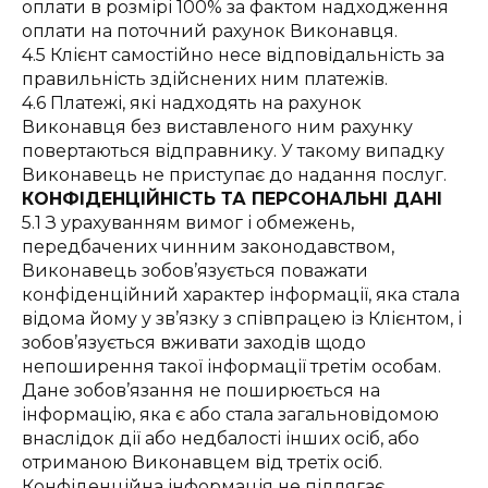
оплати в розмірі 100% за фактом надходження
оплати на поточний рахунок Виконавця.
4.5 Клієнт самостійно несе відповідальність за
правильність здійснених ним платежів.
4.6 Платежі, які надходять на рахунок
Виконавця без виставленого ним рахунку
повертаються відправнику. У такому випадку
Виконавець не приступає до надання послуг.
КОНФІДЕНЦІЙНІСТЬ ТА ПЕРСОНАЛЬНІ ДАНІ
5.1 З урахуванням вимог і обмежень,
передбачених чинним законодавством,
Виконавець зобов’язується поважати
конфіденційний характер інформації, яка стала
відома йому у зв’язку з співпрацею із Клієнтом, і
зобов’язується вживати заходів щодо
непоширення такої інформації третім особам.
Дане зобов’язання не поширюється на
інформацію, яка є або стала загальновідомою
внаслідок дії або недбалості інших осіб, або
отриманою Виконавцем від третіх осіб.
Конфіденційна інформація не підлягає