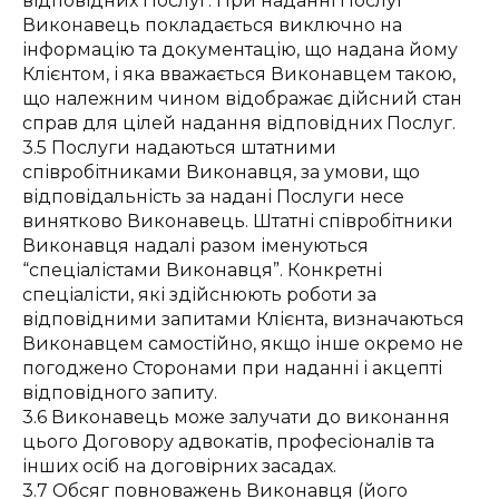
відповідних Послуг. При наданні Послуг
Виконавець покладається виключно на
інформацію та документацію, що надана йому
Клієнтом, і яка вважається Виконавцем такою,
що належним чином відображає дійсний стан
справ для цілей надання відповідних Послуг.
3.5 Послуги надаються штатними
співробітниками Виконавця, за умови, що
відповідальність за надані Послуги несе
винятково Виконавець. Штатні співробітники
Виконавця надалі разом іменуються
“спеціалістами Виконавця”. Конкретні
спеціалісти, які здійснюють роботи за
відповідними запитами Клієнта, визначаються
Виконавцем самостійно, якщо інше окремо не
погоджено Сторонами при наданні і акцепті
відповідного запиту.
3.6 Виконавець може залучати до виконання
цього Договору адвокатів, професіоналів та
інших осіб на договірних засадах.
3.7 Обсяг повноважень Виконавця (його