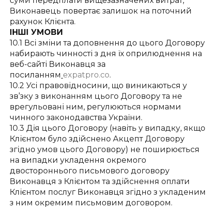
суми передплати вищезазначених витрат,
Виконавець повертає залишок на поточний
рахунок Клієнта.
ІНШІ УМОВИ
10.1 Всі зміни та доповнення до цього Договору
набирають чинності з дня їх оприлюднення на
веб-сайті Виконавця за
посиланням
expatpro.co
.
10.2 Усі правовідносини, що виникаються у
зв’зку з виконанням цього Договору та не
врегульовані ним, регулюються нормами
чинного законодавства України.
10.3 Дія цього Договору (навіть у випадку, якщо
Клієнтом було здійснено Акцепт Договору
згідно умов цього Договору) не поширюється
на випадки укладення окремого
двостороннього письмового договору
Виконавця з Клієнтом та здійснення оплати
Клієнтом послуг Виконавця згідно з укладеним
з ним окремим письмовим договором.