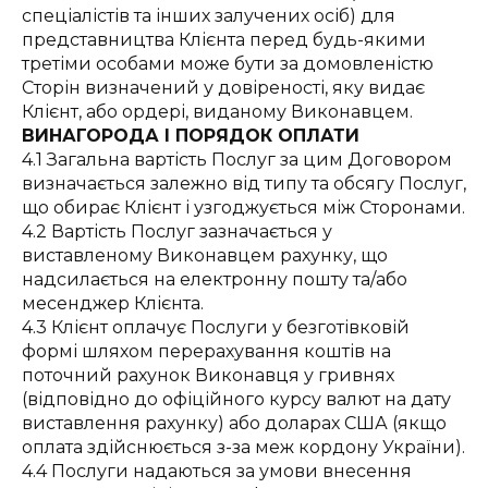
спеціалістів та інших залучених осіб) для
представництва Клієнта перед будь-якими
третіми особами може бути за домовленістю
Сторін визначений у довіреності, яку видає
Клієнт, або ордері, виданому Виконавцем.
ВИНАГОРОДА І ПОРЯДОК ОПЛАТИ
4.1 Загальна вартість Послуг за цим Договором
визначається залежно від типу та обсягу Послуг,
що обирає Клієнт і узгоджується між Сторонами.
4.2 Вартість Послуг зазначається у
виставленому Виконавцем рахунку, що
надсилається на електронну пошту та/або
месенджер Клієнта.
4.3 Клієнт оплачує Послуги у безготівковій
формі шляхом перерахування коштів на
поточний рахунок Виконавця у гривнях
(відповідно до офіційного курсу валют на дату
виставлення рахунку) або доларах США (якщо
оплата здійснюється з-за меж кордону України).
4.4 Послуги надаються за умови внесення