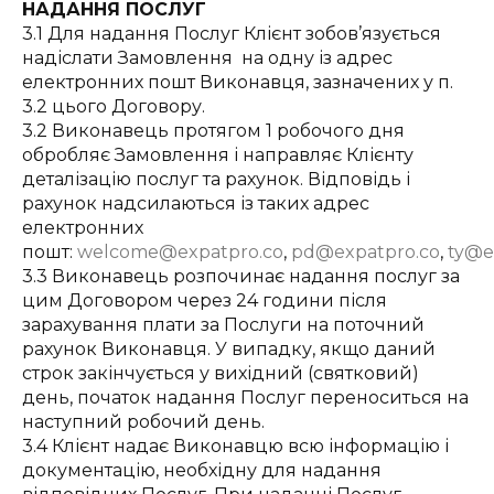
НАДАННЯ ПОСЛУГ
3.1 Для надання Послуг Клієнт зобов’язується
надіслати Замовлення на одну із адрес
електронних пошт Виконавця, зазначених у п.
3.2 цього Договору.
3.2 Виконавець протягом 1 робочого дня
обробляє Замовлення і направляє Клієнту
деталізацію послуг та рахунок. Відповідь і
рахунок надсилаються із таких адрес
електронних
пошт:
welcome@expatpro.co
,
pd@expatpro.co
,
ty@e
3.3 Виконавець розпочинає надання послуг за
цим Договором через 24 години після
зарахування плати за Послуги на поточний
рахунок Виконавця. У випадку, якщо даний
строк закінчується у вихідний (святковий)
день, початок надання Послуг переноситься на
наступний робочий день.
3.4 Клієнт надає Виконавцю всю інформацію і
документацію, необхідну для надання