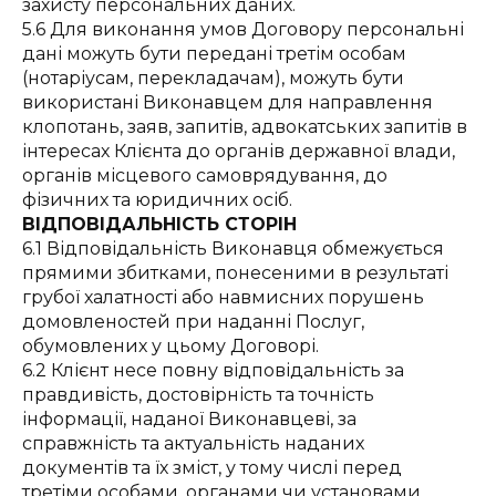
захисту персональних даних.
5.6 Для виконання умов Договору персональні
дані можуть бути передані третім особам
(нотаріусам, перекладачам), можуть бути
використані Виконавцем для направлення
клопотань, заяв, запитів, адвокатських запитів в
інтересах Клієнта до органів державної влади,
органів місцевого самоврядування, до
фізичних та юридичних осіб.
ВІДПОВІДАЛЬНІСТЬ СТОРІН
6.1 Відповідальність Виконавця обмежується
прямими збитками, понесеними в результаті
грубої халатності або навмисних порушень
домовленостей при наданні Послуг,
обумовлених у цьому Договорі.
6.2 Клієнт несе повну відповідальність за
правдивість, достовірність та точність
інформації, наданої Виконавцеві, за
справжність та актуальність наданих
документів та їх зміст, у тому числі перед
третіми особами, органами чи установами.