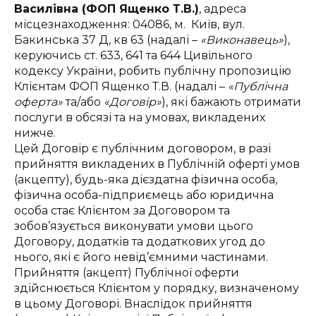
Василівна (ФОП Ященко Т.В.)
, адреса
місцезнаходження: 04086, м. Київ, вул.
Бакинська 37 Д, кв 63 (надалі –
«Виконавець»
),
керуючись ст. 633, 641 та 644 Цивільного
кодексу України, робить публічну пропозицію
Клієнтам ФОП Ященко Т.В. (надалі –
«Публічна
оферта»
та/або
«Договір»
), які бажають отримати
послуги в обсязі та на умовах, викладених
нижче.
Цей Договір є публічним договором, в разі
прийняття викладених в Публічній оферті умов
(акцепту), будь-яка дієздатна фізична особа,
фізична особа-підприємець або юридична
особа стає Клієнтом за Договором та
зобов’язується виконувати умови цього
Договору, додатків та додаткових угод до
нього, які є його невід’ємними частинами.
Прийняття (акцепт) Публічної оферти
здійснюється Клієнтом у порядку, визначеному
в цьому Договорі. Внаслідок прийняття