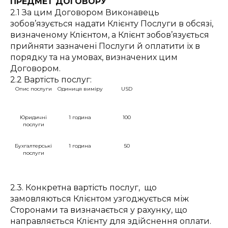
ПРЕДМЕТ ДОГОВОРУ
2.1 За цим Договором Виконавець
зобов’язується надати Клієнту Послуги в обсязі,
визначеному Клієнтом, а Клієнт зобов’язується
прийняти зазначені Послуги й оплатити їх в
порядку та на умовах, визначених цим
Договором.
2.2 Вартість послуг:
Опис послуги
Одиниця виміру
USD
Юридичні
1 година
100
послуги
Бухгалтерські
1 година
50
послуги
2.3. Конкретна вартість послуг, що
замовляються Клієнтом узгоджується між
Сторонами та визначається у рахунку, що
направляється Клієнту для здійснення оплати.