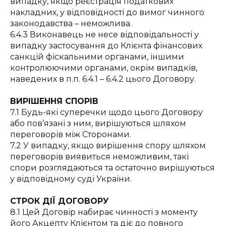
випадку, якщо реєстрація податкових
накладних, у відповідності до вимог чинного
законодавства – неможлива.
6.4.3 Виконавець не несе відповідальності у
випадку застосування до Клієнта фінансових
санкцій фіскальними органами, іншими
контролюючими органами, окрім випадків,
наведених в п.п. 6.4.1 – 6.4.2 цього Договору.
ВИРІШЕННЯ СПОРІВ
7.1 Будь-які суперечки щодо цього Договору
або пов’язані з ним, вирішуються шляхом
переговорів між Сторонами.
7.2 У випадку, якщо вирішення спору шляхом
переговорів виявиться неможливим, такі
спори розглядаються та остаточно вирішуються
у відповідному суді України.
СТРОК ДІЇ ДОГОВОРУ
8.1 Цей Договір набирає чинності з моменту
його Акцепту Клієнтом та діє до повного