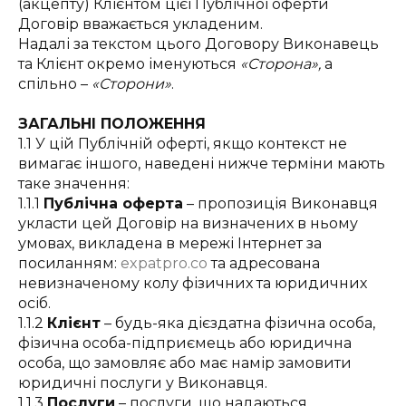
(акцепту) Клієнтом цієї Публічної оферти
Договір вважається укладеним.
Надалі за текстом цього Договору Виконавець
та Клієнт окремо іменуються
«Сторона»,
а
спільно –
«Сторони»
.
ЗАГАЛЬНІ ПОЛОЖЕННЯ
1.1 У цій Публічній оферті, якщо контекст не
вимагає іншого, наведені нижче терміни мають
таке значення:
1.1.1
Публічна оферта
– пропозиція Виконавця
укласти цей Договір на визначених в ньому
умовах, викладена в мережі Інтернет за
посиланням:
expatpro.co
та адресована
невизначеному колу фізичних та юридичних
осіб.
1.1.2
Клієнт
– будь-яка дієздатна фізична особа,
фізична особа-підприємець або юридична
особа, що замовляє або має намір замовити
юридичні послуги у Виконавця.
1.1.3
Послуги
– послуги, що надаються