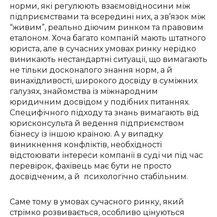
норми, які регулюють взаємовідносини між
підприємствами та всередині них, а зв’язок між
“живим”, реально діючим ринком та правовим
еталоном. Хоча багато компаній мають штатного
юриста, але в сучасних умовах ринку нерідко
виникають нестандартні ситуації, що вимагають
не тільки досконалого знання норм, а й
винахідливості, широкого досвіду в суміжних
галузях, знайомства із міжнародним
юридичним досвідом у подібних питаннях.
Специфічного підходу та знань вимагають від
юрисконсульта й ведення підприємством
бізнесу із іншою країною. А у випадку
виникнення конфліктів, необхідності
відстоювати інтереси компанії в суді чи під час
перевірок, фахівець має бути не просто
досвідченим, а й психологічно стабільним.
Саме тому в умовах сучасного ринку, який
стрімко розвивається, особливо цінуються