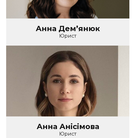
Анна Дем’янюк
Юрист
Анна Анісімова
Юрист