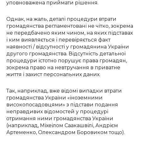
уповноважена приймати рішення.
Однак, на жаль, деталі процедури втрати
громадянства регламентовані не чітко, зокрема
не передбачено яким чином, на яких підставах
і ким виявляється і перевіряється факт
наявності / відсутності у громадянина України
другого громадянства. Відсутність детальної
процедури істотно порушує права громадян,
зокрема право на невтручання в приватне
життя і захист персональних даних.
Так, наприклад, вже відомі випадки втрати
громадянства України «іноземними
високопосадовцями» з підстави подання
неправдивих відомостей у процедурі
отримання ними громадянства України
(наприклад, Міхеілом Саакашвілі, Андрієм
Артеменко, Олександром Боровиком тощо).