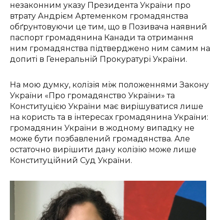
незаконним указу Президента України про
втрату Андрієм Артеменком громадянства
обґрунтовуючи це тим, що в Позивача наявний
паспорт громадянина Канади та отримання
ним громадянства підтверджено ним самим на
допиті в Генеральній Прокуратурі України.
На мою думку, колізія між положеннями Закону
України «Про громадянство України» та
Конституцією України має вирішуватися лише
на користь та в інтересах громадянина України:
громадянин України в жодному випадку не
може бути позбавлений громадянства. Але
остаточно вирішити дану колізію може лише
Конституційний Суд України.